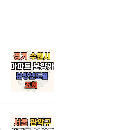
조
발
매