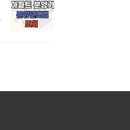
서
분
였