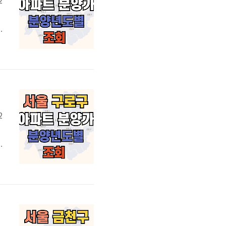
2
구
대
2
추
아