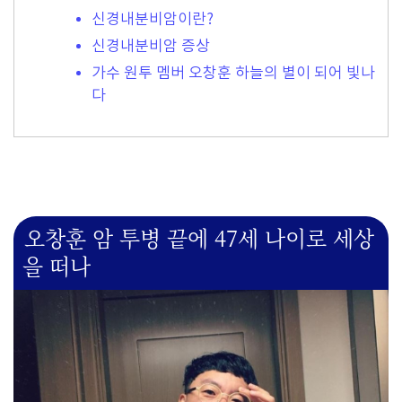
신경내분비암이란?
신경내분비암 증상
가수 원투 멤버 오창훈 하늘의 별이 되어 빛나
다
오창훈 암 투병 끝에 47세 나이로 세상
을 떠나