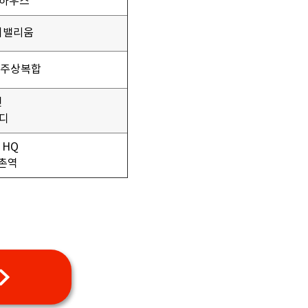
 하우스
치밸리움
 주상복합
인
소디
 HQ
촌역
>